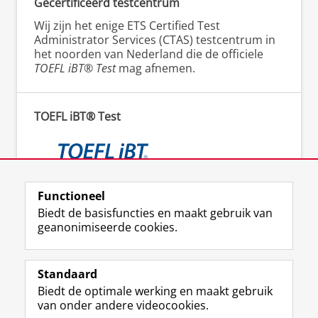
Gecertificeerd testcentrum
Wij zijn het enige ETS Certified Test
Administrator Services (CTAS) testcentrum in
het noorden van Nederland die de officiele
TOEFL iBT® Test
mag afnemen.
TOEFL iBT® Test
Functioneel
Meer informatie over de TOEFL
Biedt de basisfuncties en maakt gebruik van
geanonimiseerde cookies.
Standaard
F
I
L
Y
Volg ons op
Biedt de optimale werking en maakt gebruik
a
n
i
o
van onder andere videocookies.
c
s
n
u