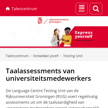
Menu
Zoek
Talencentrum
en
zoeken
Skip
Skip
to
to
Talencentrum
Ontwikkel jezelf
Testing Unit
Content
Navigation
Taalassessments van
universiteitsmedewerkers
De Language Centre Testing Unit van de
Rijksuniversiteit Groningen (RUG) voert regelmatig
assessments uit om de taalvaardigheid van