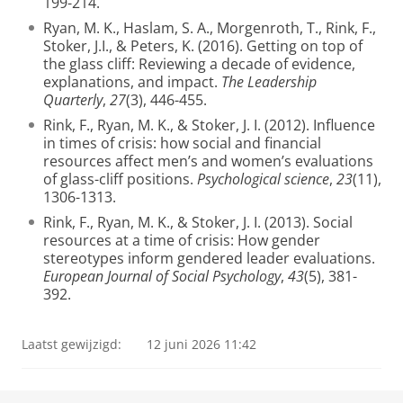
199-214.
Ryan, M. K., Haslam, S. A., Morgenroth, T., Rink, F.,
Stoker, J.I., & Peters, K. (2016). Getting on top of
the glass cliff: Reviewing a decade of evidence,
explanations, and impact.
The Leadership
Quarterly
,
27
(3), 446-455.
Rink, F., Ryan, M. K., & Stoker, J. I. (2012). Influence
in times of crisis: how social and financial
resources affect men’s and women’s evaluations
of glass-cliff positions.
Psychological science
,
23
(11),
1306-1313.
Rink, F., Ryan, M. K., & Stoker, J. I. (2013). Social
resources at a time of crisis: How gender
stereotypes inform gendered leader evaluations.
European Journal of Social Psychology
,
43
(5), 381-
392.
Laatst gewijzigd:
12 juni 2026 11:42