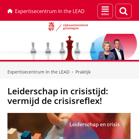
Menu
Zoek
Expertisecentrum In the LEAD
en
zoeken
Skip
Skip
to
to
Expertisecentrum In the LEAD
Praktijk
Content
Navigation
Leiderschap in crisistijd:
vermijd de crisisreflex!