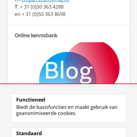
T
: + 31 (0)50 363 4288
en + 31 (0)50 363 8698
Online kennisbank
Functioneel
Neem een kijkje op onze blog
Biedt de basisfuncties en maakt gebruik van
geanonimiseerde cookies.
Tweets
Standaard