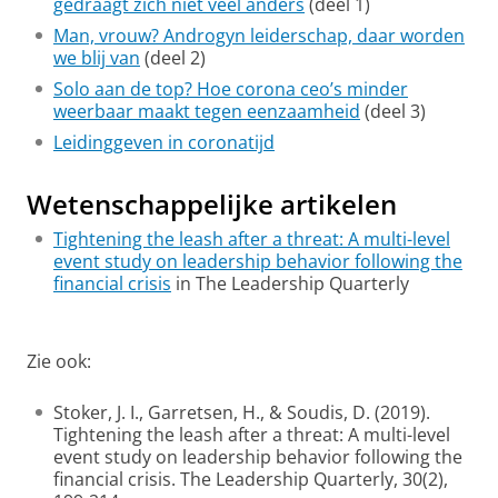
gedraagt zich niet veel anders
(deel 1)
Man, vrouw? Androgyn leiderschap, daar worden
we blij van
(deel 2)
Solo aan de top? Hoe corona ceo’s minder
weerbaar maakt tegen eenzaamheid
(deel 3)
Leidinggeven in coronatijd
Wetenschappelijke artikelen
Tightening the leash after a threat: A multi-level
event study on leadership behavior following the
financial crisis
in The Leadership Quarterly
Video 'Het effect van de financiële crisis op leiderschap'
Pas uw cookie instellingen aan
om deze
video te zien
Zie ook:
Stoker, J. I., Garretsen, H., & Soudis, D. (2019).
Tightening the leash after a threat: A multi-level
event study on leadership behavior following the
financial crisis. The Leadership Quarterly, 30(2),