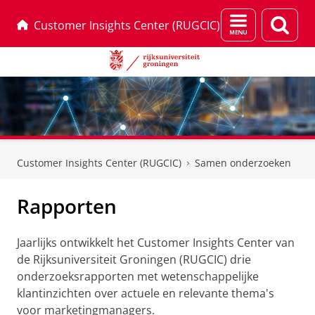
Menu
Zoek
Customer Insights Center (RUGCIC)
en
zoeken
Skip
Skip
to
to
Customer Insights Center (RUGCIC)
Samen onderzoeken
Content
Navigation
Rapporten
Jaarlijks ontwikkelt het Customer Insights Center van
de Rijksuniversiteit Groningen (RUGCIC) drie
onderzoeksrapporten met wetenschappelijke
klantinzichten over actuele en relevante thema's
voor marketingmanagers.