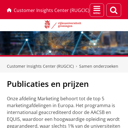
Menu
Zoek
Customer Insights Center (RUGCIC)
en
zoeken
Skip
Skip
to
to
Customer Insights Center (RUGCIC)
Samen onderzoeken
Content
Navigation
Publicaties en prijzen
Onze afdeling Marketing behoort tot de top 5
marketingafdelingen in Europa. Het programma is
internationaal geaccrediteerd door de AACSB en
EQUIS, waardoor een hoogwaardige opleiding wordt
gegarandeerd, waar slechts 1% van de universiteiten