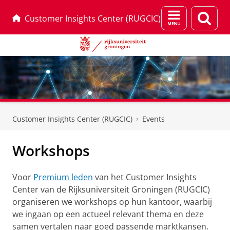
Menu
Zoek
Customer Insights Center (RUGCIC)
en
zoeken
Skip
Skip
to
to
Customer Insights Center (RUGCIC)
Events
Content
Navigation
Workshops
Voor
Premium leden
van het Customer Insights
Center van de Rijksuniversiteit Groningen (RUGCIC)
organiseren we workshops op hun kantoor, waarbij
we ingaan op een actueel relevant thema en deze
samen vertalen naar goed passende marktkansen.