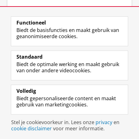
Functioneel
Wilt u met uw marketingafdeling ook
Biedt de basisfuncties en maakt gebruik van
geanonimiseerde cookies.
profiteren van onze kennis? Neem gerust
contact met ons op voor meer informatie of
maak een afspraak.
Standaard
Biedt de optimale werking en maakt gebruik
Afspraken
van onder andere videocookies.
Telefoon: +31(0) 50 - 363 3686
Vragen
Volledig
Email
:
cic@rug.nl
Biedt gepersonaliseerde content en maakt
gebruik van marketingcookies.
Nieuwsflitsen ontvangen?
Stel je cookievoorkeur in. Lees onze
privacy
en
Stuur een mail naar
cic@rug.nl
cookie disclaimer
voor meer informatie.