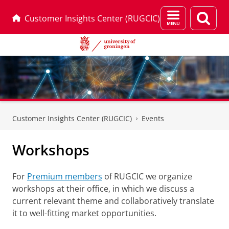
Menu
Sear
Customer Insights Center (RUGCIC)
and
page
search
Skip
Skip
to
to
Customer Insights Center (RUGCIC)
Events
Content
Navigation
Workshops
For
Premium members
of RUGCIC we organize
workshops at their office, in which we discuss a
current relevant theme and collaboratively translate
it to well-fitting market opportunities.