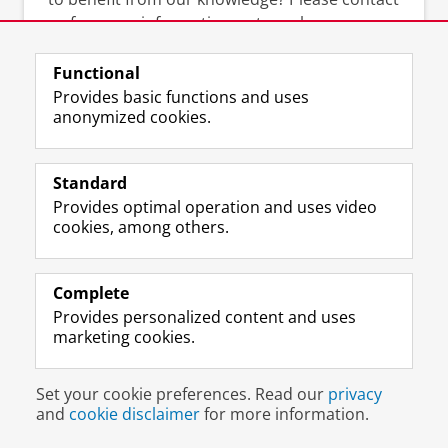
us for more information or to make an
appointment.
Functional
Appointments
Provides basic functions and uses
anonymized cookies.
Telephone
: +31(0) 50 - 363 3686
Questions
Standard
Email
:
cic@rug.nl
Provides optimal operation and uses video
cookies, among others.
Need our news flashes?
Just email us at
cic@rug.nl
Complete
Provides personalized content and uses
marketing cookies.
Download RUGCIC brochure?
RUGCIC brochure
for result driven marketing
Set your cookie preferences. Read our
privacy
managers.
and
cookie disclaimer
for more information.