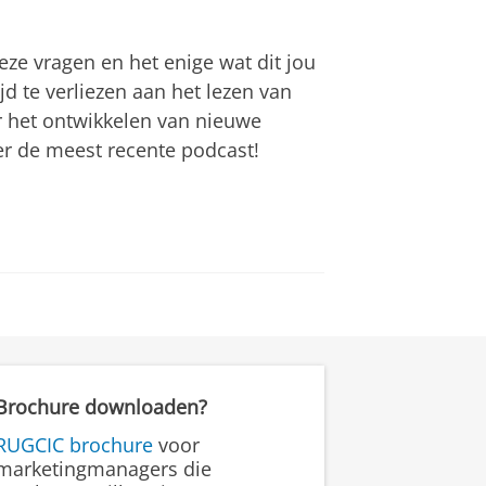
ze vragen en het enige wat dit jou
ijd te verliezen aan het lezen van
or het ontwikkelen van nieuwe
der de meest recente podcast!
how
an
om deze video te zien
Brochure downloaden?
RUGCIC brochure
voor
marketingmanagers die