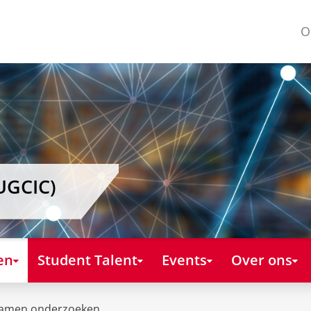
O
UGCIC)
en
Student Talent
Events
Over ons
amen onderzoeken