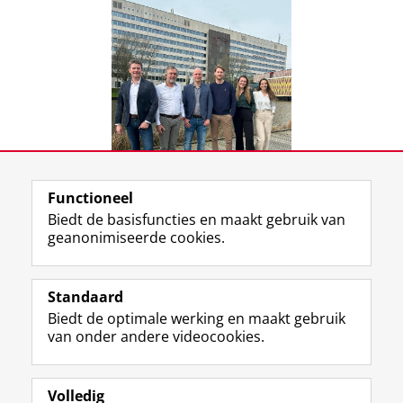
EFMI, Academisch kenniscentrum voor de
foodsector (Leusden)
Marketing Associatie Rijksuniversiteit
Groningen (MARUG)
TNS Infra Center for Customer
Management
University of Münster (Germany)
Functioneel
Biedt de basisfuncties en maakt gebruik van
geanonimiseerde cookies.
CIC Team
Laatst gewijzigd:
07 mei 2026 15:53
Standaard
Biedt de optimale werking en maakt gebruik
View this page in:
English
van onder andere videocookies.
Volledig
F
T
L
Volg ons op