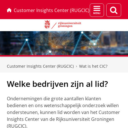
Menu
Zoek
Customer Insights Center (RUGCIC)
en
zoeken
Skip
Skip
to
to
Customer Insights Center (RUGCIC)
Wat is het CIC?
Content
Navigation
Welke bedrijven zijn al lid?
Ondernemingen die grote aantallen klanten
bedienen en ons wetenschappelijk onderzoek willen
ondersteunen, kunnen lid worden van het Customer
Insights Center van de Rijksuniversiteit Groningen
(RUGCIC).