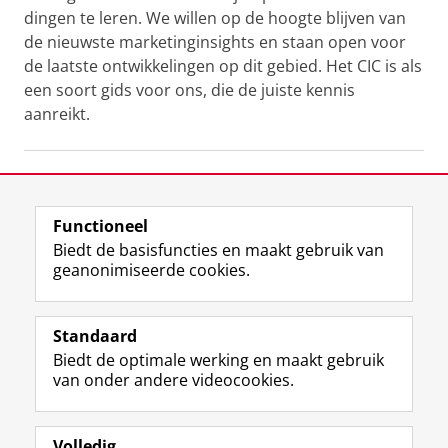
dingen te leren. We willen op de hoogte blijven van
de nieuwste marketinginsights en staan open voor
de laatste ontwikkelingen op dit gebied. Het CIC is als
een soort gids voor ons, die de juiste kennis
aanreikt.
Ook graag samenwerken?
Wilt u met uw marketingafdeling ook profiteren van
Functioneel
onze kennis en expertise? Neem gerust
contact
met
Biedt de basisfuncties en maakt gebruik van
ons op voor meer informatie of maak een afspraak
geanonimiseerde cookies.
met onze directeur.
Laatst gewijzigd:
18 juli 2023 14:14
Standaard
Biedt de optimale werking en maakt gebruik
View this page in:
English
van onder andere videocookies.
Volledig