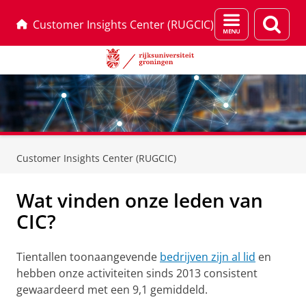
Menu
Zoek
Customer Insights Center (RUGCIC)
en
zoeken
Skip
Skip
to
to
Customer Insights Center (RUGCIC)
Content
Navigation
Wat vinden onze leden van
CIC?
Tientallen toonaangevende
bedrijven zijn al lid
en
hebben onze activiteiten sinds 2013 consistent
gewaardeerd met een 9,1 gemiddeld.