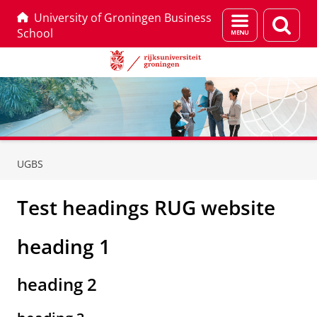
University of Groningen Business
Menu
Zoek
School
en
zoeken
Skip
Skip
to
to
UGBS
Content
Navigation
Test headings RUG website
heading 1
heading 2