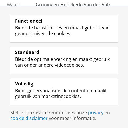
Waar:
Groningen-Hoogkerk (Van der Valk
Hotel)
Lees meer
over het programma
Functioneel
Biedt de basisfuncties en maakt gebruik van
geanonimiseerde cookies.
Deel dit
Facebook
LinkedIn
Standaard
Uw Business Partner: Executive onderwijs (UBGS)
Biedt de optimale werking en maakt gebruik
van onder andere videocookies.
Uw Business Partner: Samen onderzoeken
Uw Business Partner: Werken met studenten
Volledig
Faculteit Economie en Bedrijfskunde
Biedt gepersonaliseerde content en maakt
gebruik van marketingcookies.
Disclaimer & Copyright
Privacy
Cookies
Inloggen
Stel je cookievoorkeur in. Lees onze
privacy
en
cookie disclaimer
voor meer informatie.