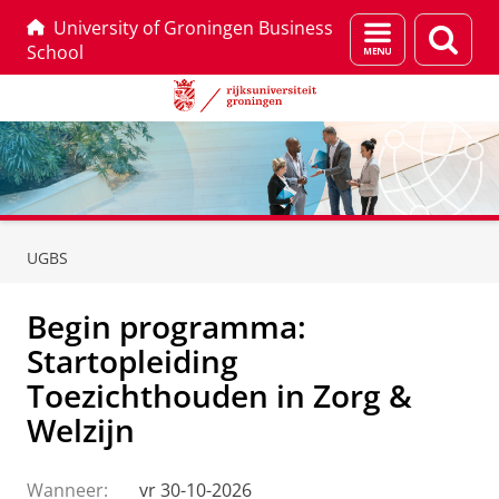
University of Groningen Business
Menu
Zoek
School
en
zoeken
Skip
Skip
to
to
UGBS
Content
Navigation
Begin programma:
Startopleiding
Toezichthouden in Zorg &
Welzijn
Wanneer:
vr 30-10-2026