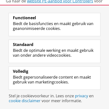
Ga naar de
website PE-aanbod voor Controllers
voor
meer informatie en een sessieoverzicht.
Functioneel
Biedt de basisfuncties en maakt gebruik van
Deel dit
Facebook
LinkedIn
geanonimiseerde cookies.
Uw Business Partner: Executive onderwijs (UBGS)
Standaard
Uw Business Partner: Samen onderzoeken
Biedt de optimale werking en maakt gebruik
van onder andere videocookies.
Uw Business Partner: Werken met studenten
Faculteit Economie en Bedrijfskunde
Volledig
Biedt gepersonaliseerde content en maakt
Disclaimer & Copyright
Privacy
Cookies
gebruik van marketingcookies.
Inloggen
Stel je cookievoorkeur in. Lees onze
privacy
en
cookie disclaimer
voor meer informatie.