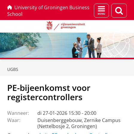
University of Groningen Business
Menu
Zoek
School
en
zoeken
Skip
Skip
to
to
UGBS
Content
Navigation
PE-bijeenkomst voor
registercontrollers
Wanneer:
di 27-01-2026 15:30 - 20:00
Waar:
Duisenberggebouw, Zernike Campus
(Nettelbosje 2, Groningen)