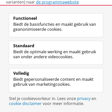
varianten) naar
de programmawebsite
Functioneel
Deel dit
Facebook
LinkedIn
Biedt de basisfuncties en maakt gebruik van
geanonimiseerde cookies.
Uw Business Partner: Executive onderwijs (UBGS)
Uw Business Partner: Samen onderzoeken
Standaard
Biedt de optimale werking en maakt gebruik
Uw Business Partner: Werken met studenten
van onder andere videocookies.
Faculteit Economie en Bedrijfskunde
Volledig
Disclaimer & Copyright
Privacy
Cookies
Biedt gepersonaliseerde content en maakt
Inloggen
gebruik van marketingcookies.
Stel je cookievoorkeur in. Lees onze
privacy
en
cookie disclaimer
voor meer informatie.