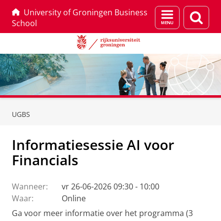
University of Groningen Business
Menu
Zoek
School
en
zoeken
Skip
Skip
to
to
UGBS
Content
Navigation
Informatiesessie AI voor
Financials
Wanneer:
vr 26-06-2026 09:30 - 10:00
Waar:
Online
Ga voor meer informatie over het programma (3