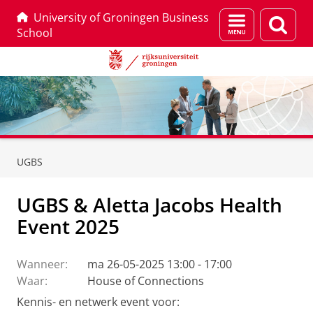
University of Groningen Business
Menu
Zoek
School
en
zoeken
Skip
Skip
to
to
UGBS
Content
Navigation
UGBS & Aletta Jacobs Health
Event 2025
Wanneer:
ma 26-05-2025 13:00 - 17:00
Waar:
House of Connections
Kennis- en netwerk event voor: