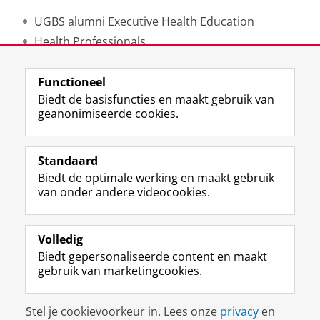
UGBS alumni Executive Health Education
Health Professionals
Lees meer over het evenement en hoe deel te
Functioneel
nemen
Biedt de basisfuncties en maakt gebruik van
geanonimiseerde cookies.
Deel dit
Facebook
LinkedIn
Standaard
Biedt de optimale werking en maakt gebruik
Uw Business Partner: Executive onderwijs (UBGS)
van onder andere videocookies.
Uw Business Partner: Samen onderzoeken
Uw Business Partner: Werken met studenten
Volledig
Biedt gepersonaliseerde content en maakt
Faculteit Economie en Bedrijfskunde
gebruik van marketingcookies.
Disclaimer & Copyright
Privacy
Cookies
Stel je cookievoorkeur in. Lees onze
privacy
en
Inloggen