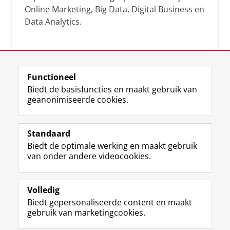
Online Marketing, Big Data, Digital Business en
Data Analytics.
Over deze blog
Functioneel
Via deze blog vertalen onze experts hun
Biedt de basisfuncties en maakt gebruik van
geanonimiseerde cookies.
actuele wetenschappelijke kennis naar
praktische, heldere en toegankelijke inzichten.
Standaard
Biedt de optimale werking en maakt gebruik
van onder andere videocookies.
Volledig
L
Volg ons op
Biedt gepersonaliseerde content en maakt
i
gebruik van marketingcookies.
n
k