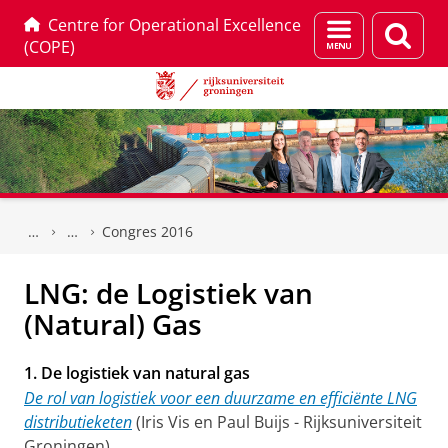
Centre for Operational Excellence
Menu
Zoek
(COPE)
en
zoeken
Skip
Skip
to
to
Congres 2016
Content
Navigation
LNG: de Logistiek van
(Natural) Gas
1. De logistiek van natural gas
De rol van logistiek voor een duurzame en efficiënte LNG
distributieketen
(Iris Vis en Paul Buijs - Rijksuniversiteit
Groningen)