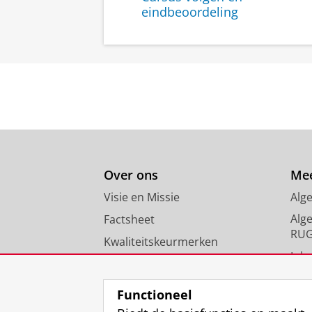
eindbeoordeling
Over ons
Mee
Visie en Missie
Alg
Alg
Factsheet
RU
Kwaliteitskeurmerken
Inlo
Nieuws
FAQ
Functioneel