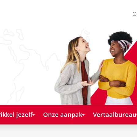
O
kkel jezelf
Onze aanpak
Vertaalbureau