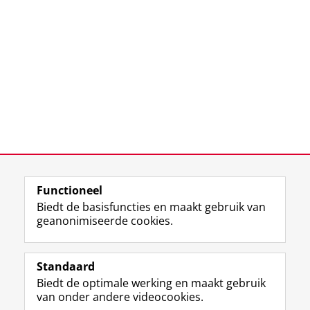
Functioneel
Biedt de basisfuncties en maakt gebruik van
geanonimiseerde cookies.
Standaard
F
I
L
Y
Volg ons op
Biedt de optimale werking en maakt gebruik
a
n
i
o
van onder andere videocookies.
c
s
n
u