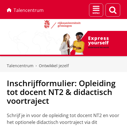
Menu
Zoek
Talencentrum
en
zoeken
Skip
Skip
to
to
Talencentrum
Ontwikkel jezelf
Content
Navigation
Inschrijfformulier: Opleiding
tot docent NT2 & didactisch
voortraject
Schrijf je in voor de opleiding tot docent NT2 en voor
het optionele didactisch voortraject via dit