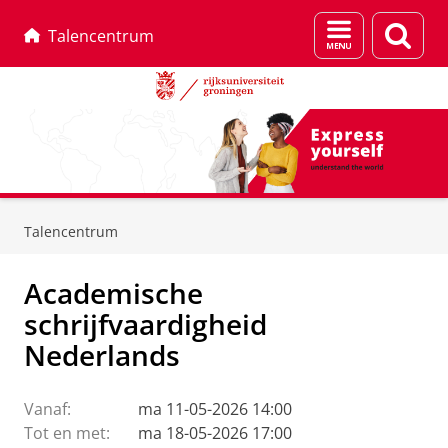
Menu
Zoek
Talencentrum
en
zoeken
Skip
Skip
to
to
Talencentrum
Content
Navigation
Academische
schrijfvaardigheid
Nederlands
Vanaf:
ma 11-05-2026 14:00
Tot en met:
ma 18-05-2026 17:00