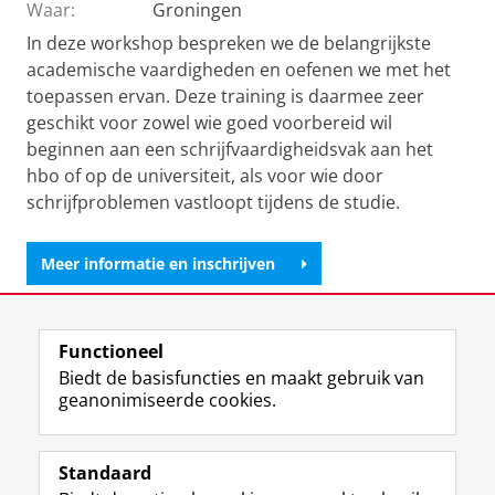
Waar:
Groningen
In deze workshop bespreken we de belangrijkste
academische vaardigheden en oefenen we met het
toepassen ervan. Deze training is daarmee zeer
geschikt voor zowel wie goed voorbereid wil
beginnen aan een schrijfvaardigheidsvak aan het
hbo of op de universiteit, als voor wie door
schrijfproblemen vastloopt tijdens de studie.
Meer informatie en inschrijven
Deel dit
Facebook
LinkedIn
Functioneel
Biedt de basisfuncties en maakt gebruik van
View this page in:
English
geanonimiseerde cookies.
Standaard
F
I
L
Y
Volg ons op