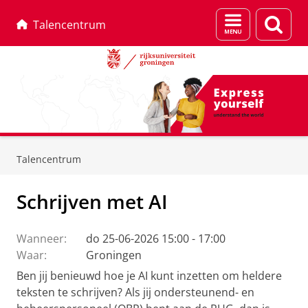
Menu
Zoek
Talencentrum
en
zoeken
Skip
Skip
to
to
Talencentrum
Content
Navigation
Schrijven met AI
Wanneer:
do 25-06-2026 15:00 - 17:00
Waar:
Groningen
Ben jij benieuwd hoe je AI kunt inzetten om heldere
teksten te schrijven? Als jij ondersteunend- en