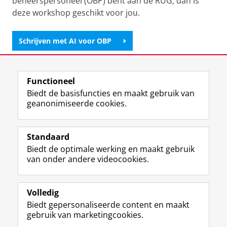
beheerspersoneel (OBP) bent aan de RUG, dan is
deze workshop geschikt voor jou.
Schrijven met AI voor OBP
Deel dit
Facebook
LinkedIn
Functioneel
Biedt de basisfuncties en maakt gebruik van
View this page in:
English
geanonimiseerde cookies.
Standaard
F
I
L
Y
Volg ons op
Biedt de optimale werking en maakt gebruik
a
n
i
o
van onder andere videocookies.
c
s
n
u
e
t
k
T
Over ons
b
a
e
u
Meer info
o
g
d
b
Volledig
o
r
I
e
Biedt gepersonaliseerde content en maakt
Contact
k
a
n
-
gebruik van marketingcookies.
p
m
-
k