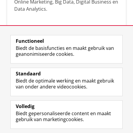
Online Marketing, Big Data, Digital Business en
Data Analytics.
Over deze blog
Functioneel
Via deze blog vertalen onze experts hun
Biedt de basisfuncties en maakt gebruik van
geanonimiseerde cookies.
actuele wetenschappelijke kennis naar
praktische, heldere en toegankelijke inzichten.
Standaard
Biedt de optimale werking en maakt gebruik
van onder andere videocookies.
Volledig
L
Volg ons op
Biedt gepersonaliseerde content en maakt
i
gebruik van marketingcookies.
n
k
e