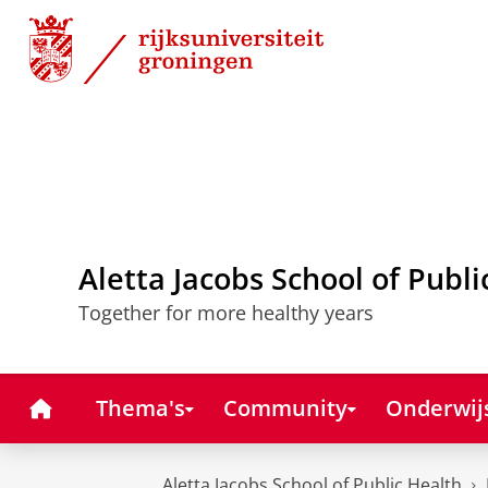
Skip
Skip
to
to
Content
Navigation
Aletta Jacobs School of Publi
Together for more healthy years
Home
Thema's
Community
Onderwij
Aletta Jacobs School of Public Health