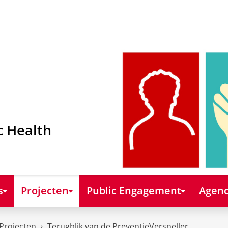
c Health
s
Projecten
Public Engagement
Agend
Projecten
Terugblik van de PreventieVersneller