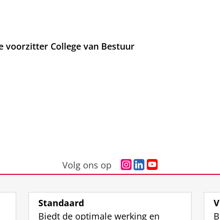
e voorzitter College van Bestuur
I
L
Y
Volg ons op
n
i
o
s
n
u
t
k
T
Standaard
V
a
e
u
Biedt de optimale werking en
B
g
d
b