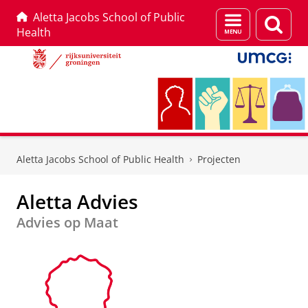
Aletta Jacobs School of Public
Menu
Zoek
Health
en
zoeken
Skip
Skip
to
to
Aletta Jacobs School of Public Health
Projecten
Content
Navigation
Aletta Advies
Advies op Maat