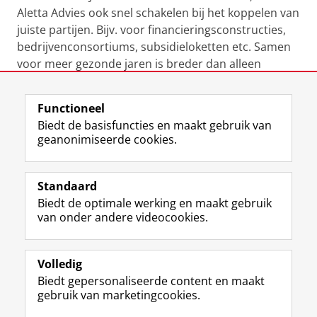
Aletta Advies ook snel schakelen bij het koppelen van
juiste partijen. Bijv. voor financieringsconstructies,
bedrijvenconsortiums, subsidieloketten etc. Samen
voor meer gezonde jaren is breder dan alleen
gezondheidsadvies.
Functioneel
Contact
Biedt de basisfuncties en maakt gebruik van
Ben je geïnteresseerd in de diensten van Aletta
geanonimiseerde cookies.
Advies? Neem dan
contact
met ons op.
Laatst gewijzigd:
03 maart 2025 10:02
Standaard
Biedt de optimale werking en maakt gebruik
View this page in:
English
van onder andere videocookies.
Volledig
I
L
Y
Volg ons op
Biedt gepersonaliseerde content en maakt
n
i
o
gebruik van marketingcookies.
s
n
u
t
k
T