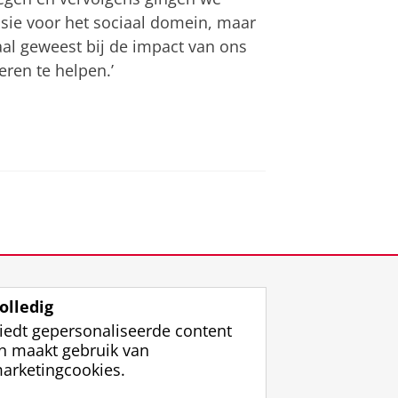
sie voor het sociaal domein, maar
aal geweest bij de impact van ons
ren te helpen.’
an
om deze video te zien
olledig
iedt gepersonaliseerde content
n maakt gebruik van
arketingcookies.