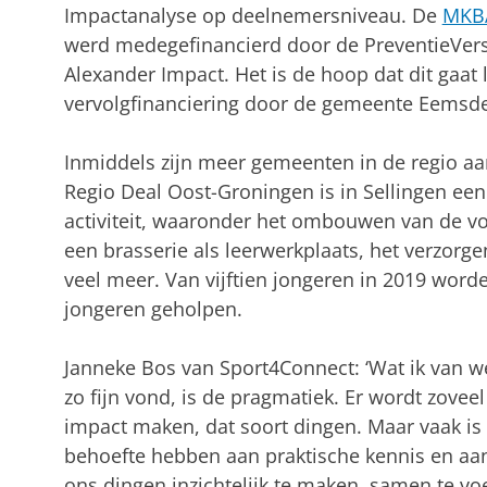
Impactanalyse op deelnemersniveau. De
MKB
werd medegefinancierd door de PreventieVers
Alexander Impact. Het is de hoop dat dit gaat l
vervolgfinanciering door de gemeente Eemsdel
Inmiddels zijn meer gemeenten in de regio aa
Regio Deal Oost-Groningen is in Sellingen een 
activiteit, waaronder het ombouwen van de voo
een brasserie als leerwerkplaats, het verzorg
veel meer. Van vijftien jongeren in 2019 word
jongeren geholpen.
Janneke Bos van Sport4Connect: ‘Wat ik van w
zo fijn vond, is de pragmatiek. Er wordt zovee
impact maken, dat soort dingen. Maar vaak is da
behoefte hebben aan praktische kennis en a
ons dingen inzichtelijk te maken, samen te v