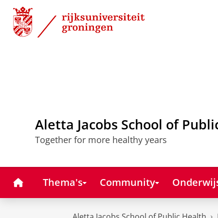
Skip
Skip
to
to
Content
Navigation
Aletta Jacobs School of Publi
Together for more healthy years
Home
Thema's
Community
Onderwij
Aletta Jacobs School of Public Health