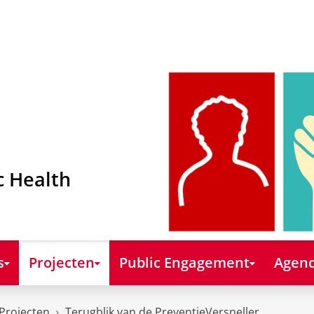
c Health
s
Projecten
Public Engagement
Agend
Projecten
Terugblik van de PreventieVersneller