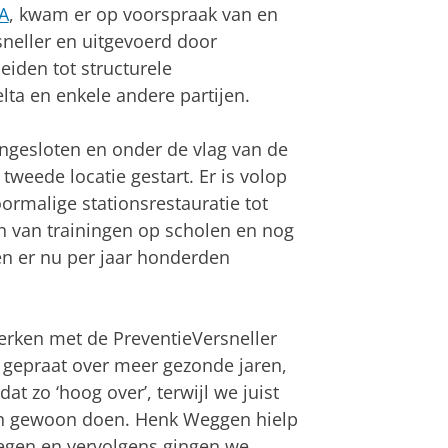
A
, kwam er op voorspraak van en
neller en uitgevoerd door
eiden tot structurele
ta en enkele andere partijen.
ngesloten en onder de vlag van de
tweede locatie gestart. Er is volop
rmalige stationsrestauratie tot
en van trainingen op scholen en nog
en er nu per jaar honderden
erken met de PreventieVersneller
l gepraat over meer gezonde jaren,
t zo ‘hoog over’, terwijl we juist
an gewoon doen. Henk Weggen hielp
oegen en vervolgens gingen we