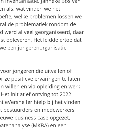
n inventarisatie. Janneke Bos van
n als: wat vinden we het
hoefte, welke problemen lossen we
oral de problematiek rondom de
d werd al veel georganiseerd, daar
st opleveren. Het leidde ertoe dat
 we een jongerenorganisatie
oor jongeren die uitvallen of
or ze positieve ervaringen te laten
n willen en via opleiding en werk
Het initiatief ontving tot 2022
tieVersneller hielp bij het vinden
t bestuurders en medewerkers
ieuwe business case opgezet,
batenanalyse (MKBA) en een