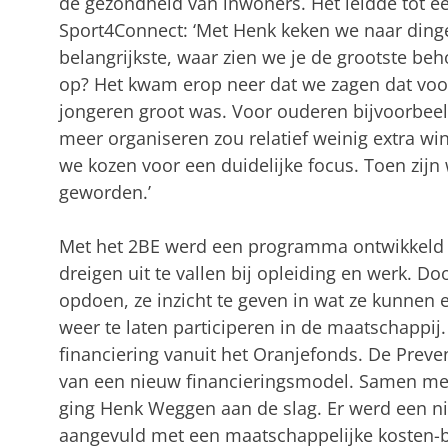
de gezondheid van inwoners. Het leidde tot ee
Sport4Connect: ‘Met Henk keken we naar dinge
belangrijkste, waar zien we je de grootste be
op? Het kwam erop neer dat we zagen dat vo
jongeren groot was. Voor ouderen bijvoorbeel
meer organiseren zou relatief weinig extra win
we kozen voor een duidelijke focus. Toen zijn
geworden.’
Met het 2BE werd een programma ontwikkeld v
dreigen uit te vallen bij opleiding en werk. Do
opdoen, ze inzicht te geven in wat ze kunnen e
weer te laten participeren in de maatschappij. 
financiering vanuit het Oranjefonds. De Preven
van een nieuw financieringsmodel. Samen me
ging Henk Weggen aan de slag. Er werd een n
aangevuld met een maatschappelijke kosten-