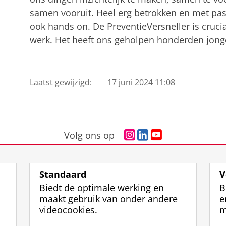
samen vooruit. Heel erg betrokken en met pas
ook hands on. De PreventieVersneller is cruci
werk. Het heeft ons geholpen honderden jonge
Sport4Connect
Pas uw cookie instellingen a
Laatst gewijzigd:
17 juni 2024 11:08
I
L
Y
Volg ons op
n
i
o
s
n
u
t
k
T
Standaard
V
a
e
u
Biedt de optimale werking en
B
g
d
b
maakt gebruik van onder andere
e
r
I
e
videocookies.
m
a
n
-
m
-
k