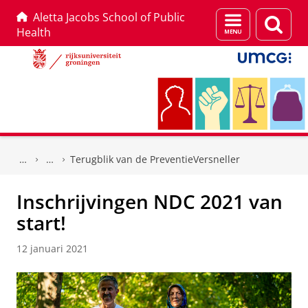
Aletta Jacobs School of Public
Menu
Zoek
Health
en
zoeken
Skip
Skip
to
to
Terugblik van de PreventieVersneller
Content
Navigation
Inschrijvingen NDC 2021 van
start!
12 januari 2021