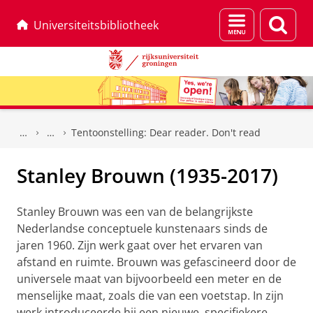
Menu
Zoek
Universiteitsbibliotheek
en
zoeken
Skip
Skip
to
to
Tentoonstelling: Dear reader. Don't read
Content
Navigation
Stanley Brouwn (1935-2017)
Stanley Brouwn was een van de belangrijkste
Nederlandse conceptuele kunstenaars sinds de
jaren 1960. Zijn werk gaat over het ervaren van
afstand en ruimte. Brouwn was gefascineerd door de
universele maat van bijvoorbeeld een meter en de
menselijke maat, zoals die van een voetstap. In zijn
werk introduceerde hij een nieuwe, specifiekere