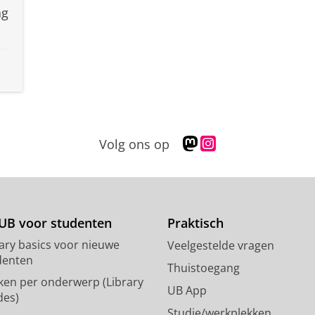
ag
M
I
Volg ons op
a
n
s
s
t
t
o
a
d
g
UB voor studenten
Praktisch
o
r
rary basics voor nieuwe
Veelgestelde vragen
n
a
denten
p
m
Thuistoegang
ken per onderwerp (Library
r
-
UB App
des)
o
a
Studie/werkplekken
f
c