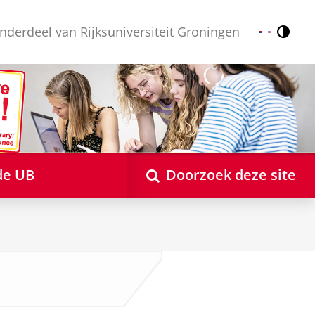
nderdeel van Rijksuniversiteit Groningen
Contr
Nederlands
English
de UB
Doorzoek deze site