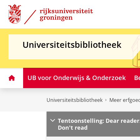
Skip
Skip
to
to
Content
Navigation
Universiteitsbibliotheek
Home
UB voor Onderwijs & Onderzoek
B
Universiteitsbibliotheek
Meer erfgoe
Tentoonstelling: Dear reader
Don't read