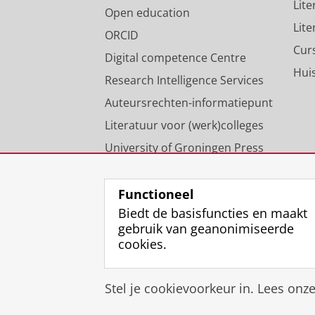
Lit
Open education
Lit
ORCID
Cur
Digital competence Centre
Hui
Research Intelligence Services
Auteursrechten-informatiepunt
Literatuur voor (werk)colleges
University of Groningen Press
Onze expertise
Functioneel
Biedt de basisfuncties en maakt
gebruik van geanonimiseerde
cookies.
Stel je cookievoorkeur in. Lees onz