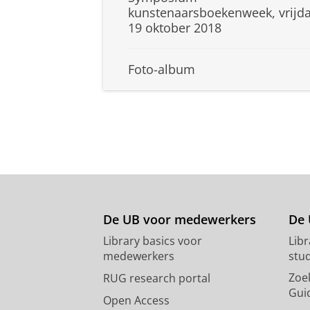
kunstenaarsboekenweek, vrijd
19 oktober 2018
Foto-album
De UB voor medewerkers
De 
Library basics voor
Lib
medewerkers
stu
Zoe
RUG research portal
Gui
Open Access