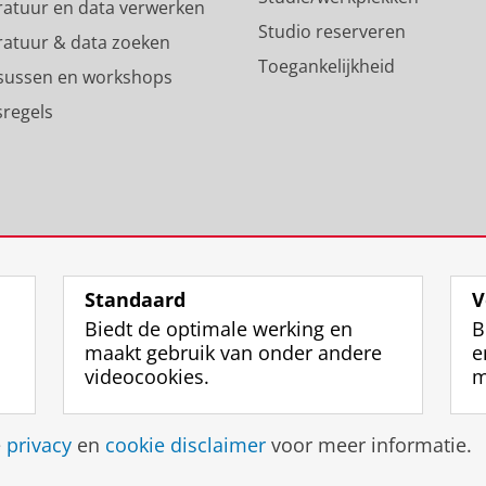
eratuur en data verwerken
i
c
Studio reserveren
eratuur & data zoeken
e
o
Toegankelijkheid
l
u
sussen en workshops
R
n
sregels
i
t
j
R
k
i
s
j
u
k
n
s
i
u
v
n
Standaard
V
e
i
Biedt de optimale werking en
B
r
v
maakt gebruik van onder andere
e
s
e
videocookies.
m
i
r
t
s
e
i
Disclaimer & Copyright
Privacy
Cookies
Inlo
e
privacy
en
cookie disclaimer
voor meer informatie.
i
t
t
e