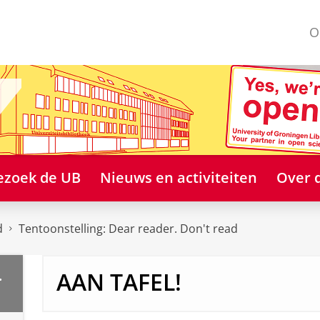
O
ezoek de UB
Nieuws en activiteiten
Over 
d
Tentoonstelling: Dear reader. Don't read
AAN TAFEL!
.