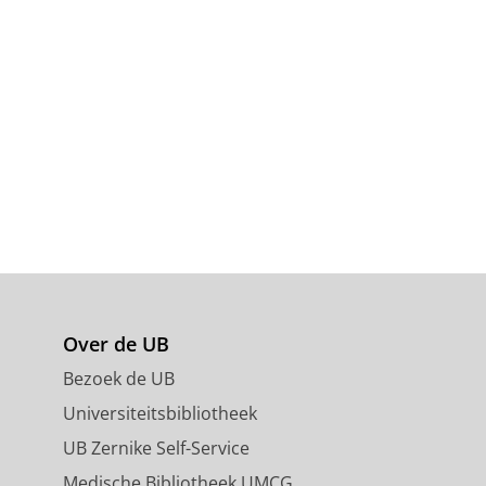
Over de UB
Bezoek de UB
Universiteitsbibliotheek
UB Zernike Self-Service
Medische Bibliotheek UMCG