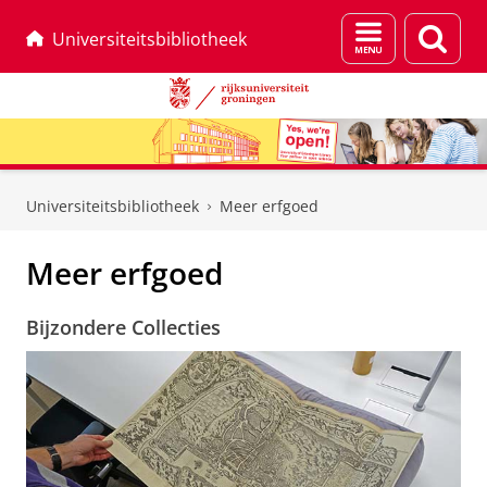
Menu
Zoek
Universiteitsbibliotheek
en
zoeken
Skip
Skip
to
to
Universiteitsbibliotheek
Meer erfgoed
Content
Navigation
Meer erfgoed
Bijzondere Collecties