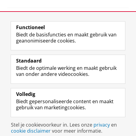
View this page in:
English
Functioneel
Biedt de basisfuncties en maakt gebruik van
geanonimiseerde cookies.
M
I
Volg ons op
a
n
Standaard
s
s
Biedt de optimale werking en maakt gebruik
t
t
De UB voor medewerkers
van onder andere videocookies.
o
a
De UB voor studenten
d
g
o
r
Praktisch
n
a
Volledig
p
m
Biedt gepersonaliseerde content en maakt
Over de UB
r
-
gebruik van marketingcookies.
o
a
f
c
Disclaimer & Copyright
Privacy
Cookies
i
c
Stel je cookievoorkeur in. Lees onze
privacy
en
Inloggen
e
o
cookie disclaimer
voor meer informatie.