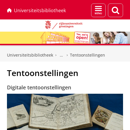
Menu
Zoek
Universiteitsbibliotheek
en
zoeken
Skip
Skip
to
to
Universiteitsbibliotheek
Tentoonstellingen
Content
Navigation
Tentoonstellingen
Digitale tentoonstellingen