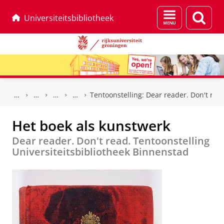
Menu
Zoek
Universiteitsbibliotheek
en
zoeken
Skip
Skip
to
to
Tentoonstelling: Dear reader. Don't rea
Content
Navigation
Het boek als kunstwerk
Dear reader. Don't read. Tentoonstelling
Universiteitsbibliotheek Binnenstad