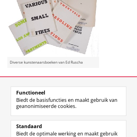
Diverse kunstenaarsboeken van Ed Ruscha
Laatst gewijzigd:
21 mei 2019 12:06
Functioneel
View this page in:
English
Biedt de basisfuncties en maakt gebruik van
geanonimiseerde cookies.
M
I
Volg ons op
a
n
Standaard
s
s
Biedt de optimale werking en maakt gebruik
t
t
De UB voor medewerkers