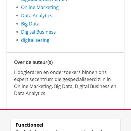
Online Marketing
Data Analytics
Big Data
Digital Business
digitalisering
Over de auteur(s)
Hoogleraren en onderzoekers binnen ons
expertisecentrum die gespecialiseerd zijn in
Online Marketing, Big Data, Digital Business en
Data Analytics.
Over deze blog
Functioneel
Via deze blog vertalen onze experts hun