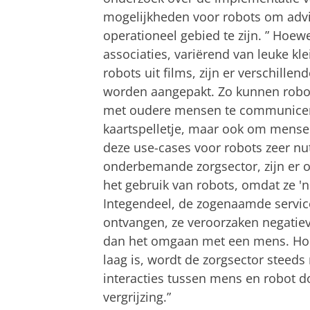
mogelijkheden voor robots om advis
operationeel gebied te zijn. ” Hoew
associaties, variërend van leuke kl
robots uit films, zijn er verschill
worden aangepakt. Zo kunnen robot
met oudere mensen te communicere
kaartspelletje, maar ook om mensen
deze use-cases voor robots zeer nu
onderbemande zorgsector, zijn er o
het gebruik van robots, omdat ze 'n
Integendeel, de zogenaamde servi
ontvangen, ze veroorzaken negati
dan het omgaan met een mens. Hoew
laag is, wordt de zorgsector steed
interacties tussen mens en robot 
vergrijzing.”