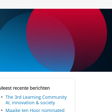
Meest recente berichten
The 3rd Learning Community
AI, innovation & society
Maaike ten Hoor nominated