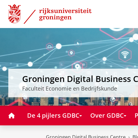
Skip
Skip
to
to
Content
Navigation
Groningen Digital Business 
Faculteit Economie en Bedrijfskunde
Home
De 4 pijlers GDBC
Over GDBC
P
Groningen Digital Business Centre
Bl