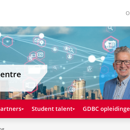
O
Centre
artners
Student talent
GDBC opleiding
og