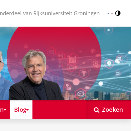
nderdeel van Rijksuniversiteit Groningen
Contr
Nederlands
English
en
Blog
Zoeken