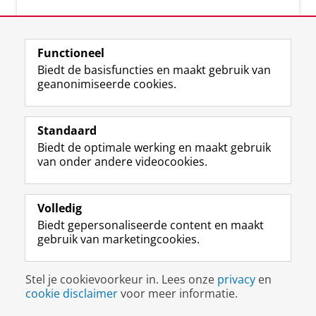
Over deze blog
Functioneel
Via deze blog vertalen onze experts hun
Biedt de basisfuncties en maakt gebruik van
actuele wetenschappelijke kennis naar
geanonimiseerde cookies.
praktische, heldere en toegankelijke inzichten.
Standaard
Biedt de optimale werking en maakt gebruik
van onder andere videocookies.
Volledig
L
Volg ons op
Biedt gepersonaliseerde content en maakt
i
gebruik van marketingcookies.
n
k
e
Disclaimer & Copyright
Privacy
Cookies
Stel je cookievoorkeur in. Lees onze
privacy
en
d
Inloggen
cookie disclaimer
voor meer informatie.
I
n