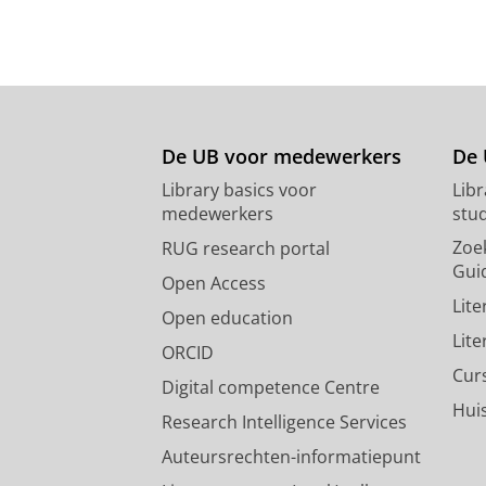
De UB voor medewerkers
De 
Library basics voor
Lib
medewerkers
stu
Zoe
RUG research portal
Gui
Open Access
Lit
Open education
Lit
ORCID
Cur
Digital competence Centre
Hui
Research Intelligence Services
Auteursrechten-informatiepunt