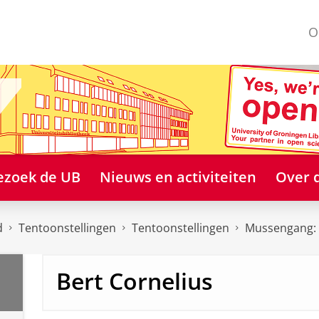
O
ezoek de UB
Nieuws en activiteiten
Over 
d
Tentoonstellingen
Tentoonstellingen
Mussengang: 
Bert Cornelius