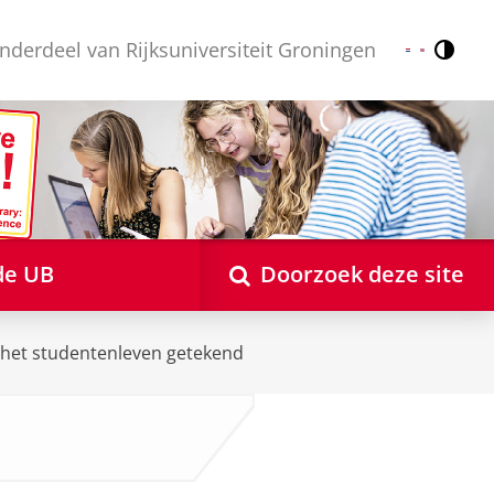
nderdeel van Rijksuniversiteit Groningen
Contr
Nederlands
English
de UB
Doorzoek deze site
het studentenleven getekend