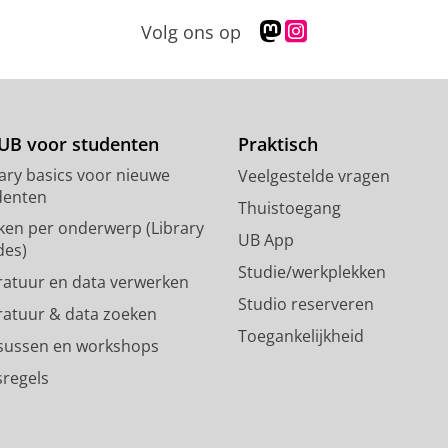
M
I
Volg ons op
a
n
s
s
t
t
o
a
d
g
UB voor studenten
Praktisch
o
r
rary basics voor nieuwe
Veelgestelde vragen
n
a
denten
p
m
Thuistoegang
ken per onderwerp (Library
r
-
UB App
des)
o
a
Studie/werkplekken
f
c
eratuur en data verwerken
i
c
Studio reserveren
eratuur & data zoeken
e
o
Toegankelijkheid
l
u
sussen en workshops
R
n
sregels
i
t
j
R
k
i