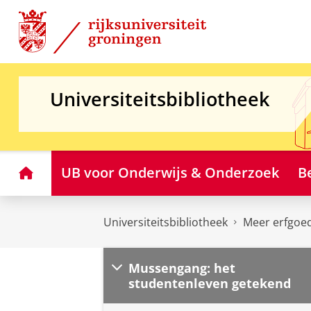
Skip
Skip
to
to
Content
Navigation
Universiteitsbibliotheek
Home
UB voor Onderwijs & Onderzoek
B
Universiteitsbibliotheek
Meer erfgoe
Mussengang: het
studentenleven getekend