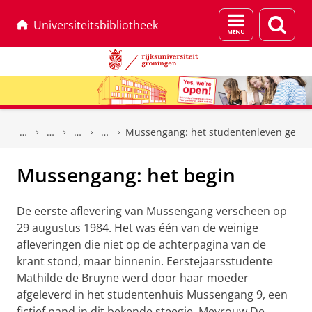
Menu
Zoek
Universiteitsbibliotheek
en
zoeken
Skip
Skip
to
to
Mussengang: het studentenleven gete
Content
Navigation
Mussengang: het begin
De eerste aflevering van Mussengang verscheen op
29 augustus 1984. Het was één van de weinige
afleveringen die niet op de achterpagina van de
krant stond, maar binnenin. Eerstejaarsstudente
Mathilde de Bruyne werd door haar moeder
afgeleverd in het studentenhuis Mussengang 9, een
fictief pand in dit bekende steegje. Mevrouw De