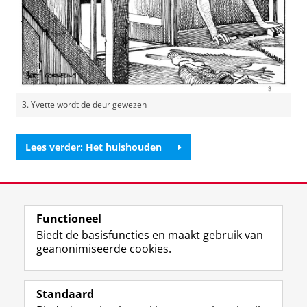
3. Yvette wordt de deur gewezen
Lees verder: Het huishouden
Laatst gewijzigd:
26 maart 2026 16:27
Functioneel
View this page in:
English
Biedt de basisfuncties en maakt gebruik van
geanonimiseerde cookies.
M
I
Volg ons op
a
n
Standaard
s
s