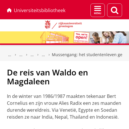
Menu
Zoek
Universiteitsbibliotheek
en
zoeken
Skip
Skip
to
to
Mussengang: het studentenleven gete
Content
Navigation
De reis van Waldo en
Magdaleen
In de winter van 1986/1987 maakten tekenaar Bert
Cornelius en zijn vrouw Alies Radix een zes maanden
durende wereldreis. Via Venetië, Egypte en Soedan
reisden ze naar India, Nepal, Thailand en Indonesië.