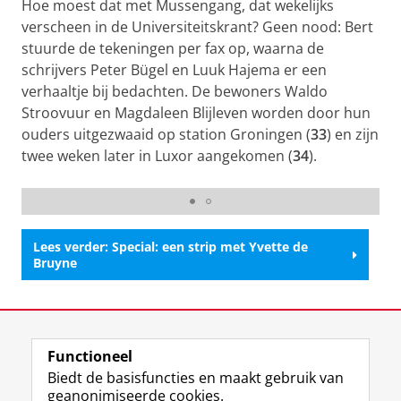
Hoe moest dat met Mussengang, dat wekelijks
verscheen in de Universiteitskrant? Geen nood: Bert
stuurde de tekeningen per fax op, waarna de
schrijvers Peter Bügel en Luuk Hajema er een
verhaaltje bij bedachten. De bewoners Waldo
Stroovuur en Magdaleen Blijleven worden door hun
ouders uitgezwaaid op station Groningen (
33
) en zijn
twee weken later in Luxor aangekomen (
34
).
33. Waldo en Magdaleen worden uitgezwaaid
Lees verder: Special: een strip met Yvette de
Bruyne
Laatst gewijzigd:
25 juni 2026 15:13
Functioneel
View this page in:
English
Biedt de basisfuncties en maakt gebruik van
geanonimiseerde cookies.