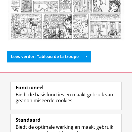
Lees verder: Tableau de la troupe
Laatst gewijzigd:
02 juli 2026 12:00
Functioneel
View this page in:
English
Biedt de basisfuncties en maakt gebruik van
geanonimiseerde cookies.
M
I
Volg ons op
a
n
Standaard
s
s
Biedt de optimale werking en maakt gebruik
t
t
De UB voor medewerkers