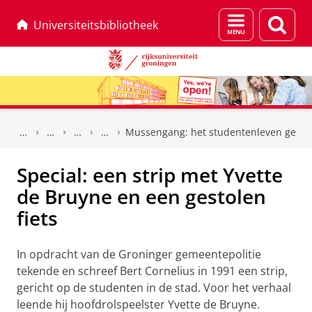
Menu
Zoek
Universiteitsbibliotheek
en
zoeken
Skip
Skip
to
to
Mussengang: het studentenleven gete
Content
Navigation
Special: een strip met Yvette
de Bruyne en een gestolen
fiets
In opdracht van de Groninger gemeentepolitie
tekende en schreef Bert Cornelius in 1991 een strip,
gericht op de studenten in de stad. Voor het verhaal
leende hij hoofdrolspeelster Yvette de Bruyne.