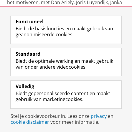
het motiveren, met Dan Ariely, Joris Luyendijk, Janka
Stoker, Arend Ardon, Andreas Wismeijer en
dagvoorzitter Jim Stolze.
Functioneel
Biedt de basisfuncties en maakt gebruik van
Bekijk het volledige programma.
geanonimiseerde cookies.
Deel dit
Facebook
LinkedIn
Standaard
Biedt de optimale werking en maakt gebruik
van onder andere videocookies.
L
Volg ons op
i
Volledig
n
Biedt gepersonaliseerde content en maakt
k
gebruik van marketingcookies.
e
Disclaimer & Copyright
Privacy
Cookies
d
Inloggen
I
Stel je cookievoorkeur in. Lees onze
privacy
en
n
cookie disclaimer
voor meer informatie.
-
p