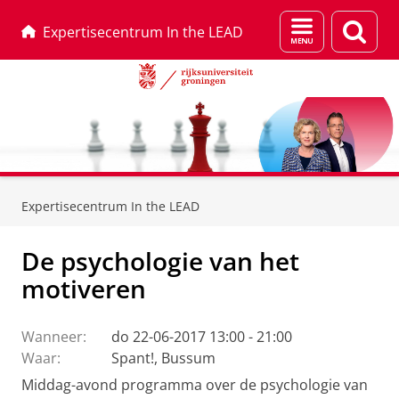
Menu
Zoek
Expertisecentrum In the LEAD
en
zoeken
Skip
Skip
to
to
Expertisecentrum In the LEAD
Content
Navigation
De psychologie van het
motiveren
Wanneer:
do 22-06-2017 13:00 - 21:00
Waar:
Spant!, Bussum
Middag-avond programma over de psychologie van