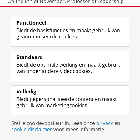
On the 6th of November, Professor of Leadership
and Organizational Change Janka Stoker will hold a
talk on 'Leadership in a turbulent era' at Villanova
Functioneel
University.
Biedt de basisfuncties en maakt gebruik van
geanonimiseerde cookies.
Deel dit
Facebook
LinkedIn
Standaard
View this page in:
English
Biedt de optimale werking en maakt gebruik
van onder andere videocookies.
L
Volg ons op
i
Volledig
n
Biedt gepersonaliseerde content en maakt
k
gebruik van marketingcookies.
e
Disclaimer & Copyright
Privacy
Cookies
d
Inloggen
I
Stel je cookievoorkeur in. Lees onze
privacy
en
n
cookie disclaimer
voor meer informatie.
-
p