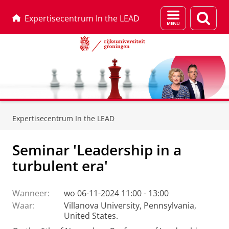
Menu
Zoek
Expertisecentrum In the LEAD
en
zoeken
Skip
Skip
to
to
Expertisecentrum In the LEAD
Content
Navigation
Seminar 'Leadership in a
turbulent era'
Wanneer:
wo 06-11-2024 11:00 - 13:00
Waar:
Villanova University, Pennsylvania,
United States.