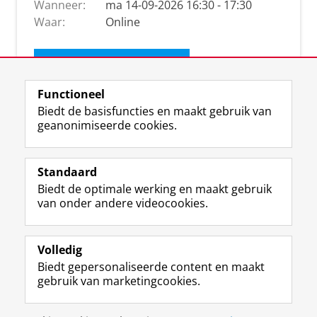
Wanneer:
ma 14-09-2026 16:30 - 17:30
Waar:
Online
Ontvang de nieuwsbrief
Functioneel
Biedt de basisfuncties en maakt gebruik van
geanonimiseerde cookies.
Standaard
Biedt de optimale werking en maakt gebruik
van onder andere videocookies.
Volledig
I
L
Y
Volg ons op
Biedt gepersonaliseerde content en maakt
n
i
o
gebruik van marketingcookies.
s
n
u
t
k
T
a
e
u
Disclaimer & Copyright
Privacy
Cookies