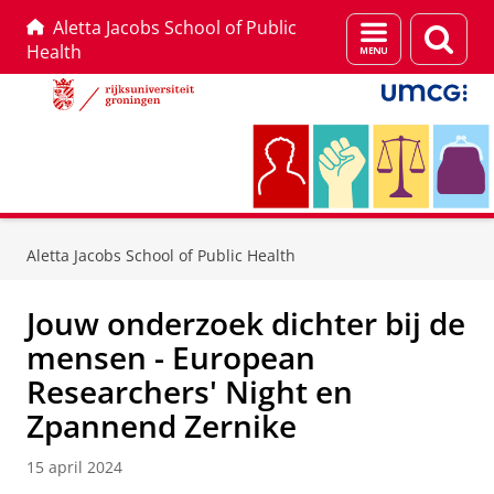
Aletta Jacobs School of Public
Menu
Zoek
Health
en
zoeken
Skip
Skip
to
to
Aletta Jacobs School of Public Health
Content
Navigation
Jouw onderzoek dichter bij de
mensen - European
Researchers' Night en
Zpannend Zernike
15 april 2024