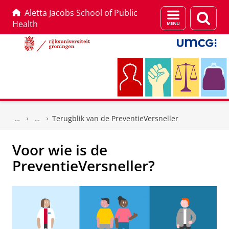
Aletta Jacobs School of Public
Menu
Zoek
Health
en
zoeken
Skip
Skip
to
to
Terugblik van de PreventieVersneller
Content
Navigation
Voor wie is de
PreventieVersneller?