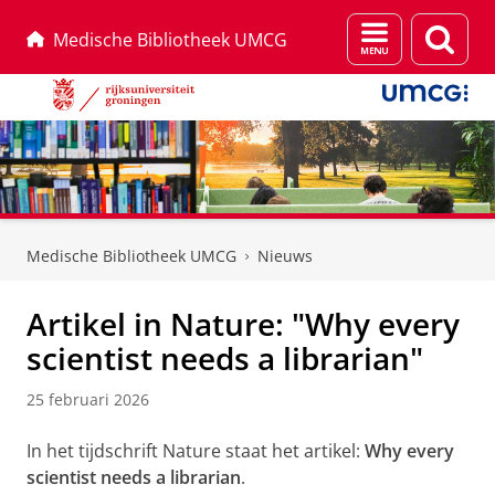
Menu
Zoek
Medische Bibliotheek UMCG
en
zoeken
Skip
Skip
to
to
Medische Bibliotheek UMCG
Nieuws
Content
Navigation
Artikel in Nature: "Why every
scientist needs a librarian"
25 februari 2026
In het tijdschrift Nature staat het artikel:
Why every
scientist needs a librarian
.