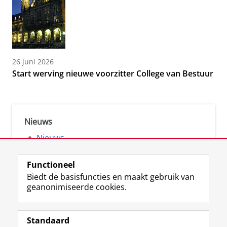
26 juni 2026
Start werving nieuwe voorzitter College van Bestuur
Nieuws
Nieuws
Open Access nieuws
Functioneel
Biedt de basisfuncties en maakt gebruik van
geanonimiseerde cookies.
Standaard
F
I
M
B
Volg ons op