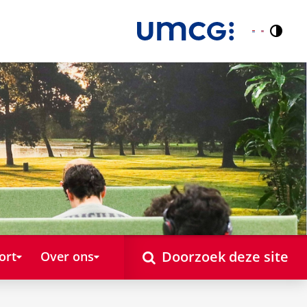
Contr
Nederlands
English
Doorzoek deze site
ort
Over ons