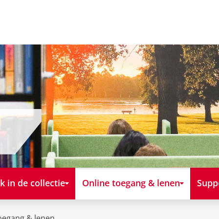
k in de collectie
Online toegang & lenen
Supp
oegang & lenen