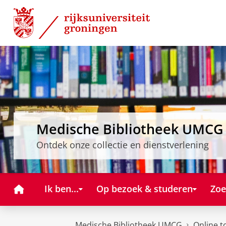
Skip
Skip
to
to
Content
Navigation
Medische Bibliotheek UMCG
Ontdek onze collectie en dienstverlening
Home
Ik ben...
Op bezoek & studeren
Zoe
Medische Bibliotheek UMCG
Online t