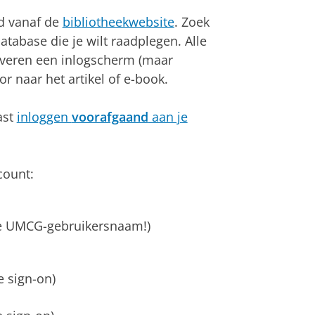
ijd vanaf de
bibliotheekwebsite
. Zoek
atabase die je wilt raadplegen. Alle
tiveren een inlogscherm (maar
oor naar het artikel of e-book.
ast
inloggen
voorafgaand
aan je
count:
je UMCG-gebruikersnaam!)
 sign-on)