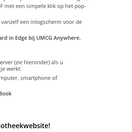
DF met een simpele klik op het pop-
je vanzelf een inlogscherm voor de
aard in Edge bij UMCG Anywhere.
rver (zie hieronder) als u
je werkt:
computer, smartphone of
Book
liotheekwebsite!