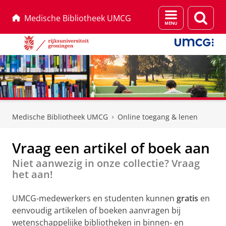
Menu
Zoek
Medische Bibliotheek UMCG
en
zoeken
Skip
Skip
to
to
Medische Bibliotheek UMCG
Online toegang & lenen
Content
Navigation
Vraag een artikel of boek aan
Niet aanwezig in onze collectie? Vraag
het aan!
UMCG-medewerkers en studenten kunnen
gratis
en
eenvoudig artikelen of boeken aanvragen bij
wetenschappelijke bibliotheken in binnen- en