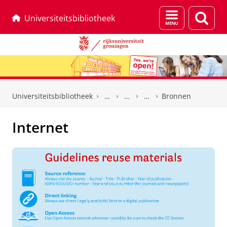
Menu
Zoek
Universiteitsbibliotheek
en
zoeken
Skip
Skip
to
to
Universiteitsbibliotheek
Bronnen
Content
Navigation
Internet