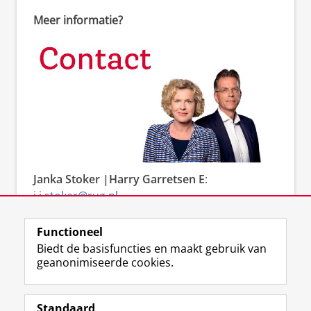
Meer informatie?
Janka Stoker
|Harry Garretsen
E
:
j.i.stoker@rug.nl
en
j.h.garretsen@rug.nl
T
: + 31 (0)50 363 4288
Functioneel
en + 31 (0)50 363 8698
Biedt de basisfuncties en maakt gebruik van
geanonimiseerde cookies.
Standaard