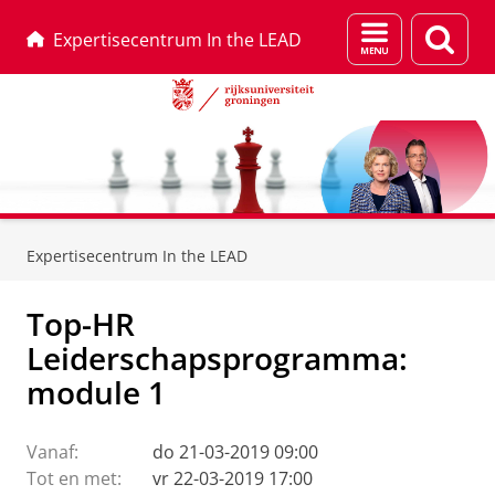
Menu
Zoek
Expertisecentrum In the LEAD
en
zoeken
Skip
Skip
to
to
Expertisecentrum In the LEAD
Content
Navigation
Top-HR
Leiderschapsprogramma:
module 1
Vanaf:
do 21-03-2019 09:00
Tot en met:
vr 22-03-2019 17:00