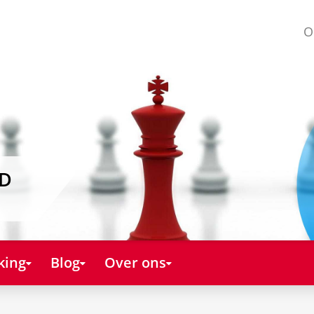
O
AD
king
Blog
Over ons