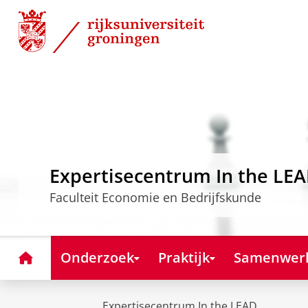
Skip
Skip
to
to
Content
Navigation
Expertisecentrum In the LE
Faculteit Economie en Bedrijfskunde
Home
Onderzoek
Praktijk
Samenwer
Expertisecentrum In the LEAD