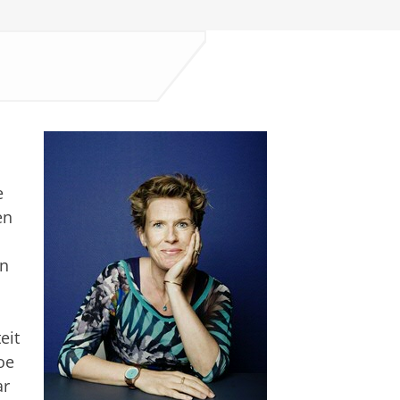
e
en
en
eit
oe
ar