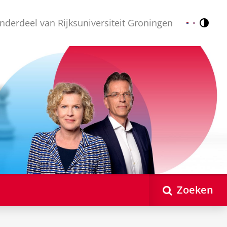
nderdeel van Rijksuniversiteit Groningen
Contr
Nederlands
English
Zoeken