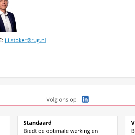
E
:
j.i.stoker@rug.nl
L
Volg ons op
i
n
k
Standaard
V
e
Biedt de optimale werking en
B
d