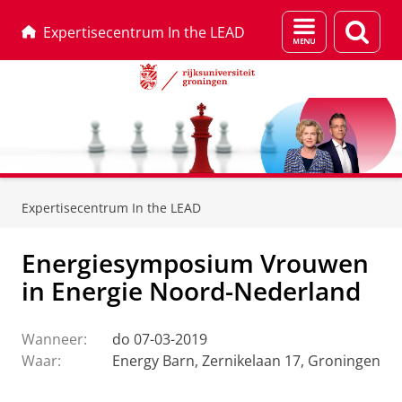
Menu
Zoek
Expertisecentrum In the LEAD
en
zoeken
Skip
Skip
to
to
Expertisecentrum In the LEAD
Content
Navigation
Energiesymposium Vrouwen
in Energie Noord-Nederland
Wanneer:
do 07-03-2019
Waar:
Energy Barn, Zernikelaan 17, Groningen