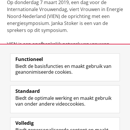
Op donderdag 7 maart 2019, een dag voor de
Internationale Vrouwendag, viert Vrouwen in Energie
Noord-Nederland (VIEN) de oprichting met een
energiesymposium. Janka Stoker is een van de
sprekers op dit symposium.
VIEN is een onafhankelijk netwerk van vrouwen
werkzaam in de energiesector van Noord-Nederland.
Onder “energiesector” wordt verstaan alle bedrijven
Functioneel
en instellingen die op enige wijze bezig zijn met
Biedt de basisfuncties en maakt gebruik van
geanonimiseerde cookies.
(duurzame) energie, zoals elektriciteit, olie, gas of
warmte.
Meer informatie en aanmelden >>
Standaard
Biedt de optimale werking en maakt gebruik
Deel dit
Facebook
LinkedIn
van onder andere videocookies.
Volledig
L
Volg ons op