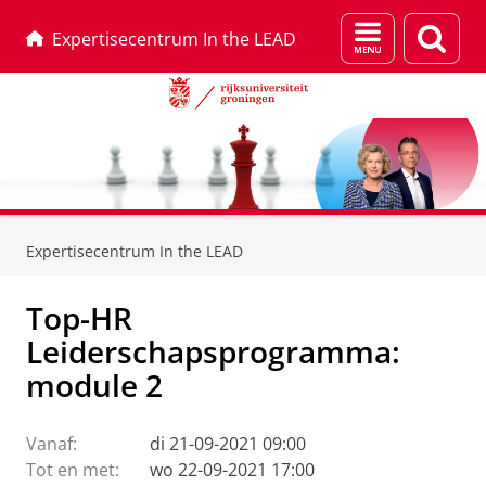
Menu
Zoek
Expertisecentrum In the LEAD
en
zoeken
Skip
Skip
to
to
Expertisecentrum In the LEAD
Content
Navigation
Top-HR
Leiderschapsprogramma:
module 2
Vanaf:
di 21-09-2021 09:00
Tot en met:
wo 22-09-2021 17:00