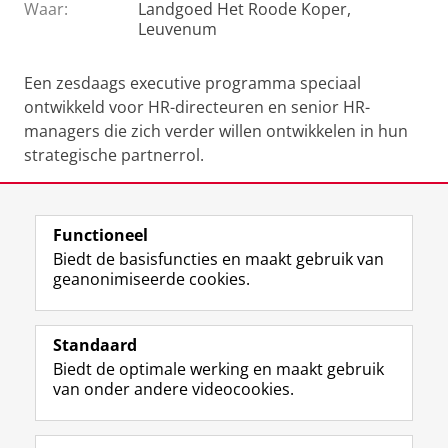
Waar:
Landgoed Het Roode Koper,
Leuvenum
Een zesdaags executive programma speciaal
ontwikkeld voor HR-directeuren en senior HR-
managers die zich verder willen ontwikkelen in hun
strategische partnerrol.
Module 2: dag 3 & 4
De veranderende organisatie
Functioneel
Biedt de basisfuncties en maakt gebruik van
Volledige programma
geanonimiseerde cookies.
Deel dit
Facebook
LinkedIn
Standaard
Biedt de optimale werking en maakt gebruik
View this page in:
English
van onder andere videocookies.