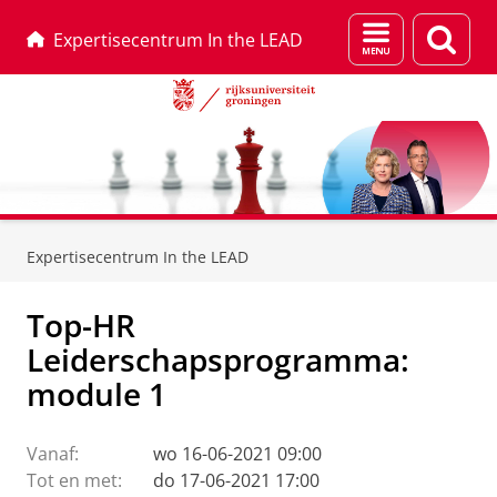
Menu
Zoek
Expertisecentrum In the LEAD
en
zoeken
Skip
Skip
to
to
Expertisecentrum In the LEAD
Content
Navigation
Top-HR
Leiderschapsprogramma:
module 1
Vanaf:
wo 16-06-2021 09:00
Tot en met:
do 17-06-2021 17:00