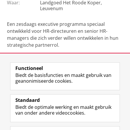
Waar:
Landgoed Het Roode Koper,
Leuvenum
Een zesdaags executive programma speciaal
ontwikkeld voor HR-directeuren en senior HR-
managers die zich verder willen ontwikkelen in hun
strategische partnerrol.
Module 1: dag 1 & 2
Een veranderende wereld
Functioneel
Biedt de basisfuncties en maakt gebruik van
Volledige programma
geanonimiseerde cookies.
Deel dit
Facebook
LinkedIn
Standaard
Biedt de optimale werking en maakt gebruik
View this page in:
English
van onder andere videocookies.